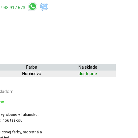
 948 917 673
Farba
Na sklade
Horčicová
dostupné
kladom
rmo
vyrobené v Taliansku.
tilnou taškou 
.
icovej farby, radostná a
 iná.
