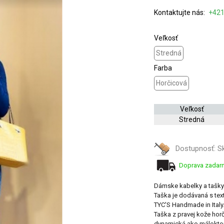
Kontaktujte nás:
+421
Veľkosť
Stredná
Farba
Horčicová
Veľkosť
Stredná
Dostupnosť:
S
Doprava zada
Dámske kabelky a tašky 
Taška je dodávaná s tex
TYC'S Handmade in Italy
Taška z pravej kože horč
dynamická ako máloktorá