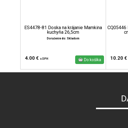
ES4478-81 Doska na krájanie Mamkina
CQ05446 R
kuchyňa 26,5cm
c
Doručenie do: Skladom
4.00 €
10.20 
s DPH
D