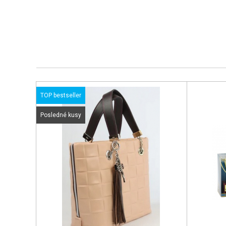
TOP bestseller
Posledné kusy