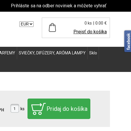
Prihláste sa na odber noviniek a môžete vyhrať
| 0.00 €
0 ks
ľte menu:
Prejsť do košíka
ARFEMY
SVIEČKY, DIFÚZERY, ARÓMA LAMPY
Sklo
ks
PH