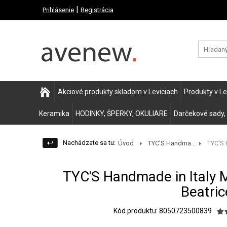
|
Prihlásenie
Registrácia
Akciové produkty skladom v Leviciach
Produkty v L
Keramika
HODINKY, ŠPERKY, OKULIARE
Darčekové sady,
Nachádzate sa tu:
Úvod
TYC'S Handma...
TYC'S 
TYC'S Handmade in Italy 
Beatric
Kód produktu: 8050723500839