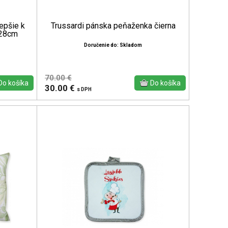
epšie k
Trussardi pánska peňaženka čierna
x28cm
Doručenie do: Skladom
70.00 €
30.00 €
s DPH