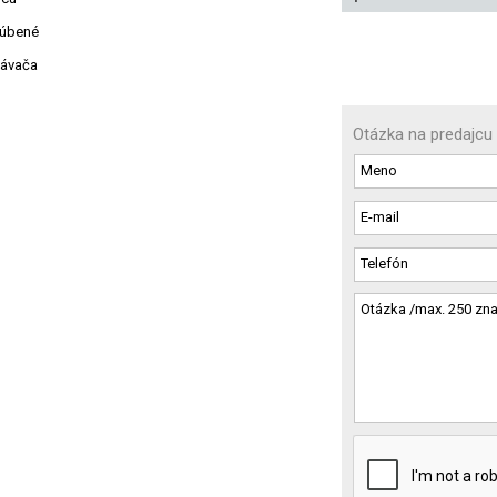
ľúbené
návača
Otázka na predajcu