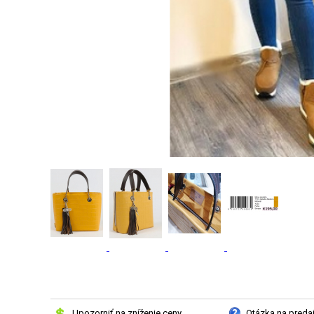
Upozorniť na zníženie ceny
Otázka na preda