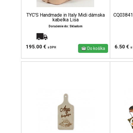
TYC'S Handmade in Italy Midi dámska
CQ03841 
kabelka Lisa
Doručenie do: Skladom
Doprava zadarmo
195.00 €
6.50 €
s DPH
s