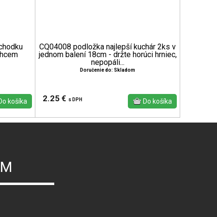
chodku
CQ04008 podložka najlepší kuchár 2ks v
chcem
jednom balení 18cm - držte horúci hrniec,
nepopáli...
Doručenie do: Skladom
2.25 €
s DPH
ÝM