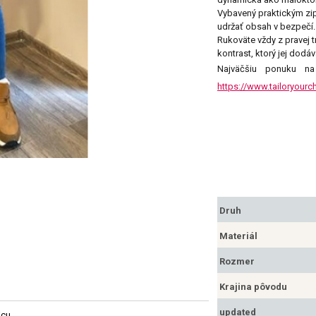
Vybavený praktickým z
udržať obsah v bezpečí.

Rukoväte vždy z pravej 
kontrast, ktorý jej dodá
Najväčšiu ponuku n
https://www.tailoryourch
Druh
Materiál
Rozmer
Krajina pôvodu
updated
jcu