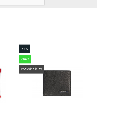
-57%
Zľava
Posledné kusy