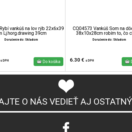
ybí vankúš na lov rýb 22x6x39
CQ04573 Vankúš Som na dô
m Lj.horg.drawing 39cm
38x10x28cm robím to, čo 
Doručenie do: Skladom
Doručenie do: Skladom
€
6.30 €
s DPH
s DPH
AJTE O NÁS VEDIEŤ AJ OSTATN