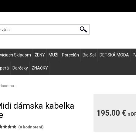
Zvo
eviciach Skladom
ŽENY
MUŽI
Porcelán
Bio Soľ
DETSKÁ MÓDA
P
 perá
Darčeky
ZNAČKY
Handma...
Midi dámska kabelka
195.00 €
e
s D
(
0
hodnotení)