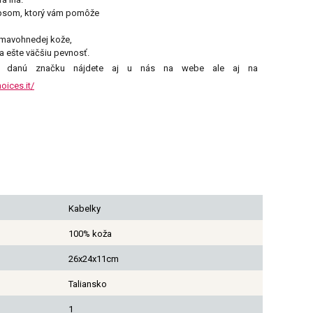
ipsom, ktorý vám pomôže
tmavohnedej kože,
va ešte väčšiu pevnosť.
a danú značku nájdete aj u nás na webe ale aj na
oices.it/
Kabelky
100% koža
26x24x11cm
Taliansko
1