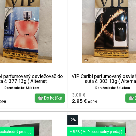
bi parfumovaný osviežovač do
VIP Caribi parfumovaný osvie
a č. 377 13g ( Alternat...
auta č. 303 13g ( Alternat
Doručenie do: Skladom
Doručenie do: Skladom
3.00 €
2.95 €
 DPH
s DPH
-2%
koobchodný predaj )
+ B2B ( Veľkoobchodný predaj )