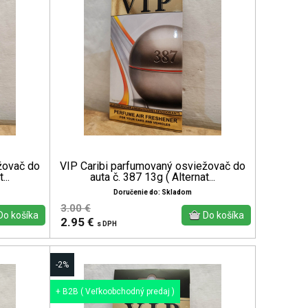
žovač do
VIP Caribi parfumovaný osviežovač do
...
auta č. 387 13g ( Alternat...
Doručenie do: Skladom
3.00 €
2.95 €
s DPH
-2%
+ B2B ( Veľkoobchodný predaj )