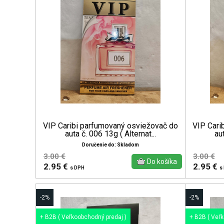
VIP Caribi parfumovaný osviežovač do
VIP Cari
auta č. 006 13g ( Alternat...
aut
Doručenie do: Skladom
3.00 €
3.00 €
2.95 €
2.95 €
s DPH
s
-2%
-2%
+ B2B ( Veľkoobchodný predaj )
+ B2B ( Veľ