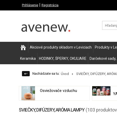
|
Prihlásenie
Registrácia
Akciové produkty skladom v Leviciach
Produkty v L
Keramika
HODINKY, ŠPERKY, OKULIARE
Darčekové sady,
Nachádzate sa tu:
Úvod
SVIEČKY, DIFÚZERY, ARÓ
Osviežovače vzduchu
Y
SVIEČKY, DIFÚZERY, ARÓMA LAMPY
(103 produktov