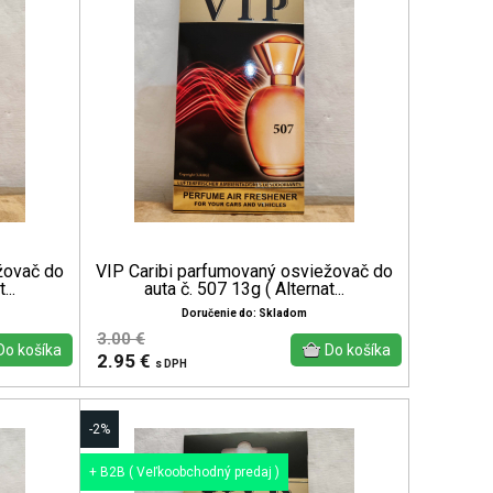
žovač do
VIP Caribi parfumovaný osviežovač do
...
auta č. 507 13g ( Alternat...
Doručenie do: Skladom
3.00 €
2.95 €
s DPH
-2%
+ B2B ( Veľkoobchodný predaj )