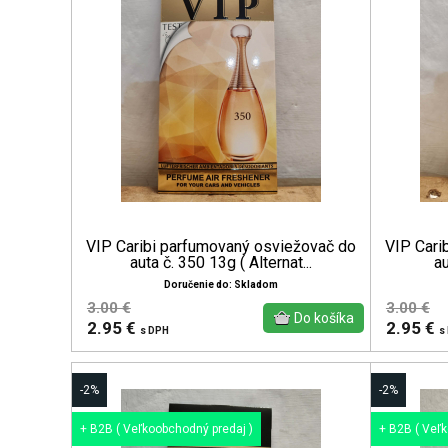
VIP Caribi parfumovaný osviežovač do
VIP Cari
auta č. 350 13g ( Alternat...
au
Doručenie do: Skladom
3.00 €
3.00 €
2.95 €
2.95 €
s DPH
s
-2%
-2%
+ B2B ( Veľkoobchodný predaj )
+ B2B ( Veľ