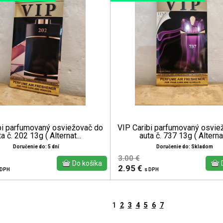
bi parfumovaný osviežovač do
VIP Caribi parfumovaný osvie
a č. 202 13g ( Alternat...
auta č. 737 13g ( Alternat
Doručenie do: 5 dní
Doručenie do: Skladom
3.00 €
2.95 €
 DPH
s DPH
1
2
3
4
5
6
7