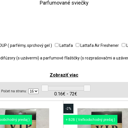
Parfumované sviečky
UP ( parfémy, sprchový gel )
Lattafa
Lattafa Air Freshener
– difúzory (s uzávermi) a parfumové fľaštičky (s rozprašovačmi a uzáve
Zobraziť viac
Počet na stranu:
0.16€ - 72€
-2%
koobchodný predaj )
+ B2B ( Veľkoobchodný predaj )