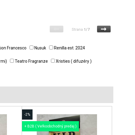
Strana
1/7
Lion Francesco
Nusuk
Renilla est. 2024
rmi)
Teatro Fragranze
Xristies ( difuzéry )
-2%
+ B2B ( Veľkoobchodný predaj )