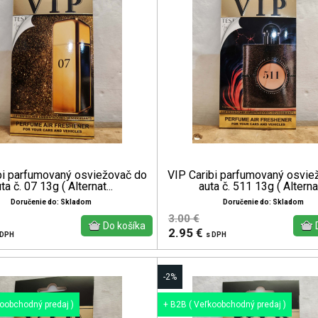
bi parfumovaný osviežovač do
VIP Caribi parfumovaný osvie
ta č. 07 13g ( Alternat...
auta č. 511 13g ( Alternat
Doručenie do: Skladom
Doručenie do: Skladom
3.00 €
2.95 €
 DPH
s DPH
-2%
koobchodný predaj )
+ B2B ( Veľkoobchodný predaj )