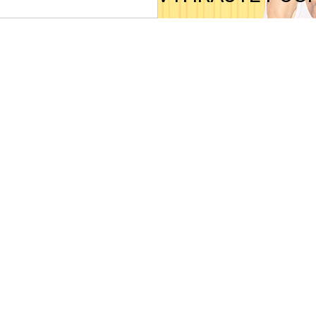
radňa pre zákazníkov
Ako nakupovať?
ntakt
Doprava a ceny
klamácie
Super ponuky
chodné podmienky
čo sa registrovať?
o Nakupovať
klamačný formulár
hrana osobných údajov