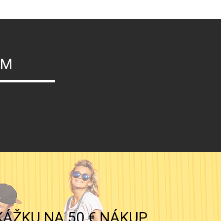
ÝM
KÁŽKU NA 50 € NÁKUP