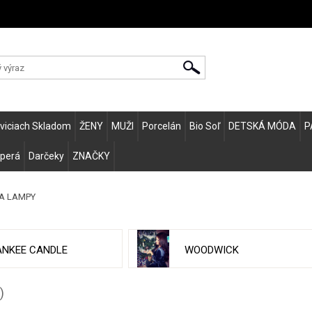
Zvo
eviciach Skladom
ŽENY
MUŽI
Porcelán
Bio Soľ
DETSKÁ MÓDA
P
 perá
Darčeky
ZNAČKY
MA LAMPY
ANKEE CANDLE
WOODWICK
)