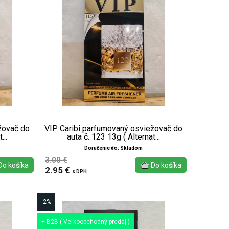
žovač do
VIP Caribi parfumovaný osviežovač do
...
auta č. 123 13g ( Alternat...
Doručenie do: Skladom
3.00 €
2.95 €
s DPH
-2%
+ B2B ( Veľkoobchodný predaj )