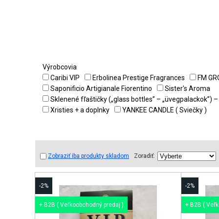
Výrobcovia
Caribi VIP
Erbolinea Prestige Fragrances
FM GRO
Saponificio Artigianale Fiorentino
Sister's Aroma
Sklenené fľaštičky („glass bottles” – „üvegpalackok”) 
Xristies + a doplnky
YANKEE CANDLE ( Sviečky )
Zobraziť iba produkty skladom
Zoradiť:
-2%
-2%
+ B2B ( Veľkoobchodný predaj )
+ B2B ( Veľ