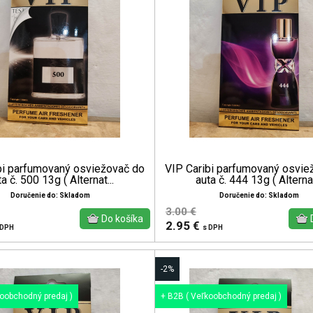
bi parfumovaný osviežovač do
VIP Caribi parfumovaný osvie
a č. 500 13g ( Alternat...
auta č. 444 13g ( Alternat
Doručenie do: Skladom
Doručenie do: Skladom
3.00 €
2.95 €
 DPH
s DPH
-2%
koobchodný predaj )
+ B2B ( Veľkoobchodný predaj )