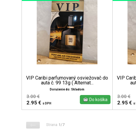
VIP Caribi parfumovaný osviežovač do
VIP Cari
auta č. 99 13g ( Alternat...
aut
Doručenie do: Skladom
3.00 €
3.00 €
2.95 €
2.95 €
s DPH
s
Strana
1/7