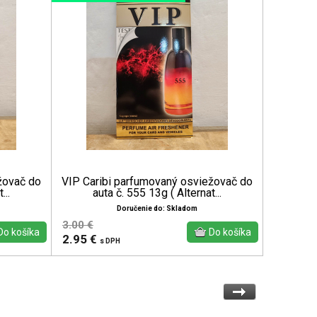
žovač do
VIP Caribi parfumovaný osviežovač do
...
auta č. 555 13g ( Alternat...
Doručenie do: Skladom
3.00 €
2.95 €
s DPH