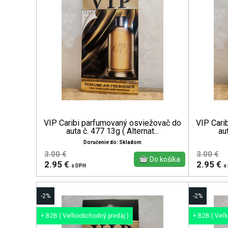
VIP Caribi parfumovaný osviežovač do
VIP Cari
auta č. 477 13g ( Alternat...
aut
Doručenie do: Skladom
3.00 €
3.00 €
2.95 €
2.95 €
s DPH
s
-2%
-2%
+ B2B ( Veľkoobchodný predaj )
+ B2B ( Veľ