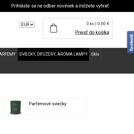
Prihláste sa na odber noviniek a môžete vyhrať
| 0.00 €
0 ks
ľte menu:
Prejsť do košíka
ARFEMY
SVIEČKY, DIFÚZERY, ARÓMA LAMPY
Sklo
Parfémové sviečky