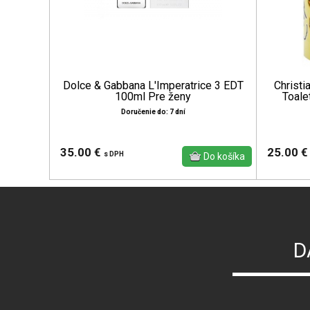
Dolce & Gabbana L'Imperatrice 3 EDT
Christi
100ml Pre ženy
Toale
Doručenie do: 7 dní
35.00 €
25.00 
s DPH
D