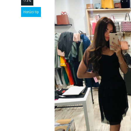
-73%
Horúci tip