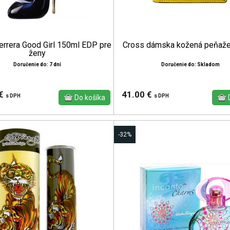
errera Good Girl 150ml EDP pre
Cross dámska kožená peňaže
ženy
Doručenie do: 7 dní
Doručenie do: Skladom
 €
41.00 €
s DPH
s DPH
-32%