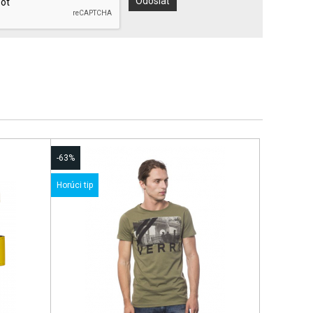
-63%
Horúci tip