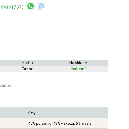
 948 917 673
Farba
Na sklade
Čierna
dostupné
kladom
Šaty
45% polyamid, 49% viskóza, 6% elastan