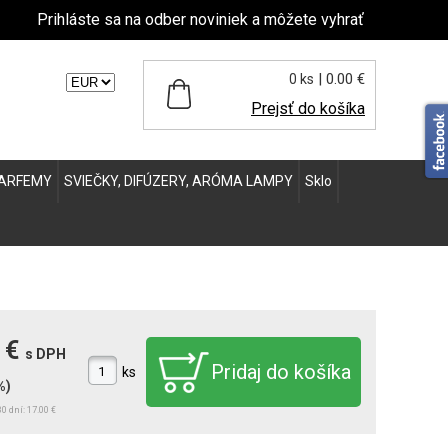
Prihláste sa na odber noviniek a môžete vyhrať
| 0.00 €
0 ks
ľte menu:
Prejsť do košíka
ARFEMY
SVIEČKY, DIFÚZERY, ARÓMA LAMPY
Sklo
 €
s DPH
ks
%)
0 dní: 17.00 €