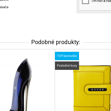
návača
Podobné produkty:
TOP bestseller
Posledné kusy