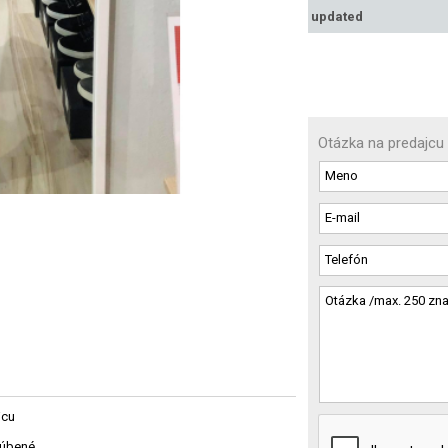
updated
Otázka na predajcu
jcu
ľúbené