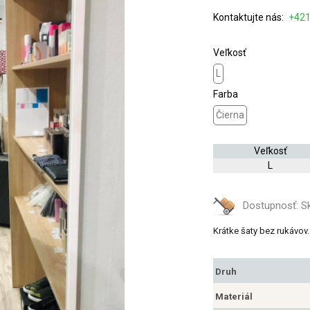
Kontaktujte nás:
+421
Veľkosť
L
Farba
Čierna
Veľkosť
L
Dostupnosť:
S
Krátke šaty bez rukávov.
Druh
Materiál