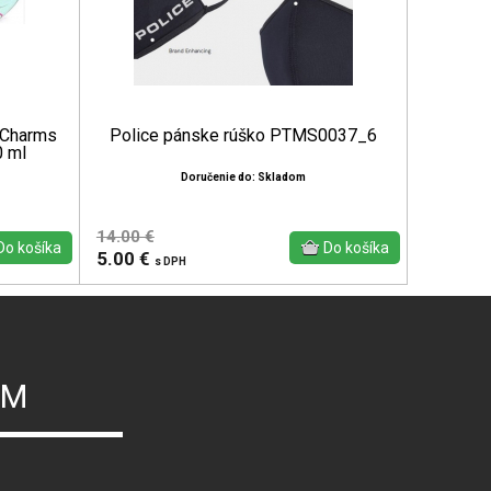
 Charms
Police pánske rúško PTMS0037_6
0 ml
Doručenie do: Skladom
14.00 €
5.00 €
s DPH
ÝM