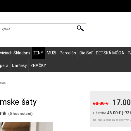
Zvo
eviciach Skladom
ŽENY
MUŽI
Porcelán
Bio Soľ
DETSKÁ MÓDA
P
 perá
Darčeky
ZNAČKY
eac...
ámske šaty
17.00
63.00 €
46.00 €
(-73
Ušetríte
(
0
hodnotení)
Najnižšia cena za posledných 3