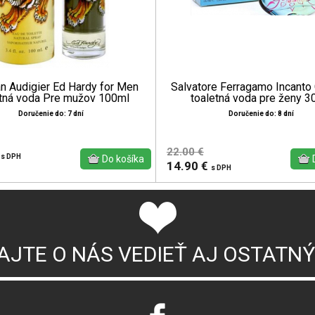
an Audigier Ed Hardy for Men
Salvatore Ferragamo Incanto
tná voda Pre mužov 100ml
toaletná voda pre ženy 3
Doručenie do: 7 dní
Doručenie do: 8 dní
22.00 €
€
s DPH
14.90 €
s DPH
AJTE O NÁS VEDIEŤ AJ OSTATN