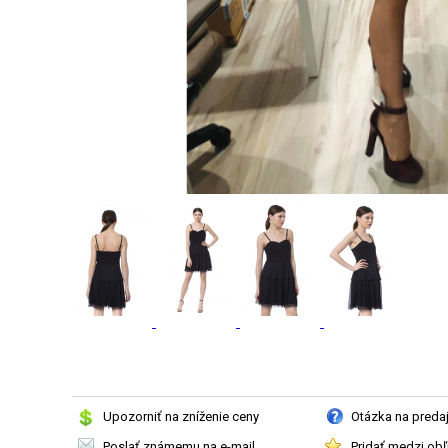
Upozorniť na zníženie ceny
Otázka na preda
Poslať známemu na e-mail
Pridať medzi ob