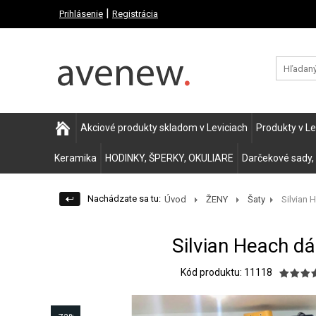
|
Prihlásenie
Registrácia
Akciové produkty skladom v Leviciach
Produkty v L
Keramika
HODINKY, ŠPERKY, OKULIARE
Darčekové sady,
Nachádzate sa tu:
Úvod
ŽENY
Šaty
Silvian H
Silvian Heach d
Kód produktu: 11118