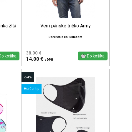
nka žltá
Verri pánske tričko Army
Doručenie do: Skladom
38.00 €
14.00 €
s DPH
-64%
Horúci tip