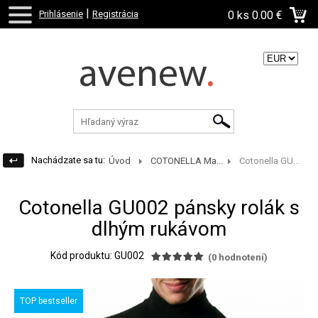
|
Prihlásenie
Registrácia
0 ks
0.00 €
Zvoľte menu:
Nachádzate sa tu:
Úvod
COTONELLA Ma...
Cotonella GU...
Cotonella GU002 pánsky rolák s
dlhým rukávom
Kód produktu: GU002
(
0
hodnotení)
TOP bestseller