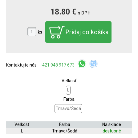
18.80 €
s DPH
ks
Kontaktujte nás:
+421 948 917 673
Veľkosť
L
Farba
Tmavo/Šedá
Veľkosť
Farba
Na sklade
L
Tmavo/Šedá
dostupné