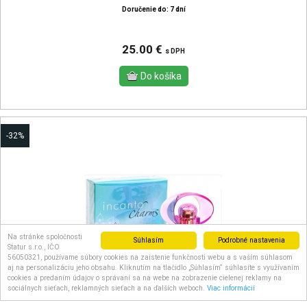
Doručenie do: 7 dní
25.00 €
s DPH
-32%
Na stránke spoločnosti
Súhlasím
Podrobné nastavenia
Statur s.r.o., IČO
56050321, používame súbory cookies na zaistenie funkčnosti webu a s vaším súhlasom
aj na personalizáciu jeho obsahu. Kliknutím na tlačidlo „Súhlasím“ súhlasíte s využívaním
cookies a predaním údajov o správaní sa na webe na zobrazenie cielenej reklamy na
sociálnych sieťach, reklamných sieťach a na ďalších weboch.
Viac informácií