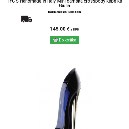
TYC'S Handmade in Italy Mini dámska crossbody kabelka
Giulia
Doručenie do: Skladom
Doprava zadarmo
145.00 €
s DPH