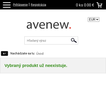
|
Prihlásenie
Registrácia
0 ks
0.00 €
Zvoľte menu:
Nachádzate sa tu:
Úvod
Vybraný produkt už neexistuje.