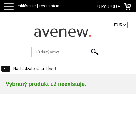
|
Prihlásenie
Registrácia
0 ks
0.00 €
Zvoľte menu:
Nachádzate sa tu:
Úvod
Vybraný produkt už neexistuje.