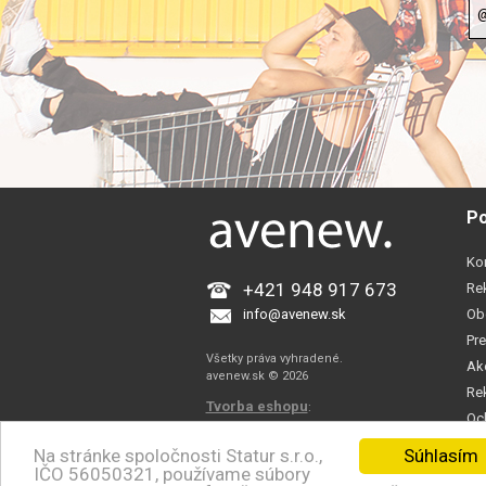
Po
Ko
+421 948 917 673
Re
info@avenew.sk
Ob
Pre
Všetky práva vyhradené.
Ak
avenew.sk © 2026
Re
Tvorba eshopu
:
Oc
WEBROYAL.sk
Co
Súhlasím
Na stránke spoločnosti Statur s.r.o.,
Ul.
IČO 56050321, používame súbory