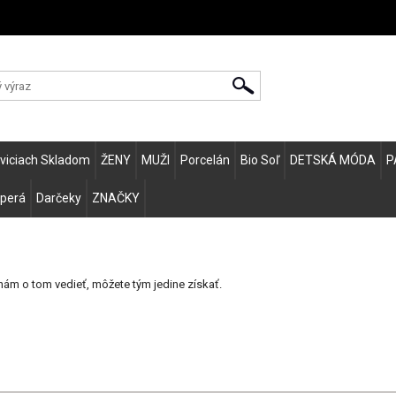
Zvo
eviciach Skladom
ŽENY
MUŽI
Porcelán
Bio Soľ
DETSKÁ MÓDA
P
 perá
Darčeky
ZNAČKY
 nám o tom vedieť, môžete tým jedine získať.