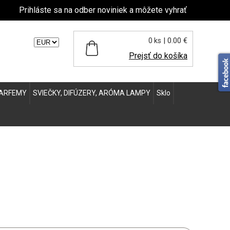
Prihláste sa na odber noviniek a môžete vyhrať
| 0.00 €
0 ks
ľte menu:
Prejsť do košíka
ARFEMY
SVIEČKY, DIFÚZERY, ARÓMA LAMPY
Sklo