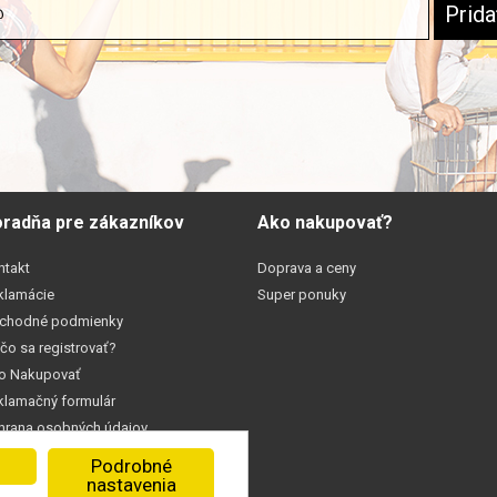
radňa pre zákazníkov
Ako nakupovať?
ntakt
Doprava a ceny
klamácie
Super ponuky
chodné podmienky
čo sa registrovať?
o Nakupovať
klamačný formulár
hrana osobných údajov
okies
Podrobné
 J. Bottu 166/1, 934 01, Levice,
nastavenia