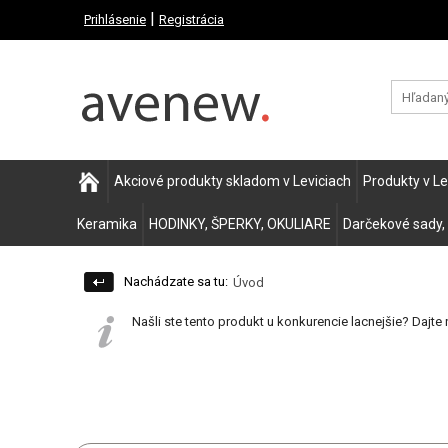
|
Prihlásenie
Registrácia
Akciové produkty skladom v Leviciach
Produkty v L
Keramika
HODINKY, ŠPERKY, OKULIARE
Darčekové sady,
Nachádzate sa tu:
Úvod
Našli ste tento produkt u konkurencie lacnejšie? Dajte