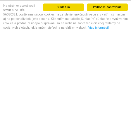
Na stránke spoločnosti
Súhlasím
Podrobné nastavenia
Doručenie do: 8 dní
Statur s.r.o., IČO
56050321, používame súbory cookies na zaistenie funkčnosti webu a s vaším súhlasom
59.50 €
s DPH
aj na personalizáciu jeho obsahu. Kliknutím na tlačidlo „Súhlasím“ súhlasíte s využívaním
cookies a predaním údajov o správaní sa na webe na zobrazenie cielenej reklamy na
sociálnych sieťach, reklamných sieťach a na ďalších weboch.
Viac informácií
DAJTE O NÁS VEDIEŤ AJ
OSTATNÝM