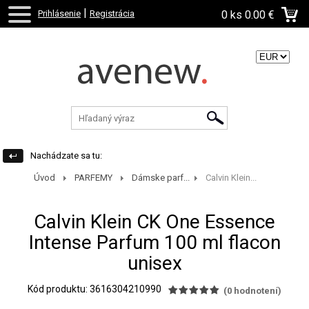
|
Prihlásenie
Registrácia
0 ks
0.00 €
Zvoľte menu:
Nachádzate sa tu:
Úvod
PARFEMY
Dámske parf...
Calvin Klein...
Calvin Klein CK One Essence
Intense Parfum 100 ml flacon
unisex
Kód produktu: 3616304210990
(
0
hodnotení)