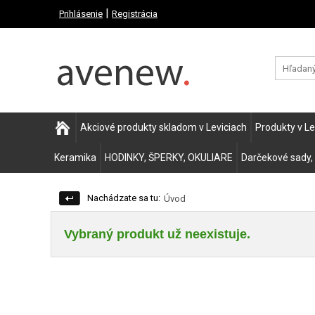
|
Prihlásenie
Registrácia
Akciové produkty skladom v Leviciach
Produkty v L
Keramika
HODINKY, ŠPERKY, OKULIARE
Darčekové sady,
Nachádzate sa tu:
Úvod
Vybraný produkt už neexistuje.