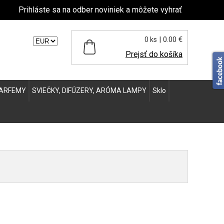
Prihláste sa na odber noviniek a môžete vyhrať
| 0.00 €
0 ks
ľte menu:
Prejsť do košíka
ARFEMY
SVIEČKY, DIFÚZERY, ARÓMA LAMPY
Sklo