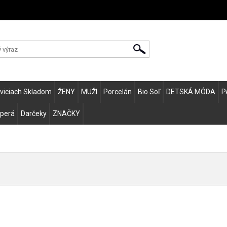
Zvo
eviciach Skladom
ŽENY
MUŽI
Porcelán
Bio Soľ
DETSKÁ MÓDA
P
 perá
Darčeky
ZNAČKY