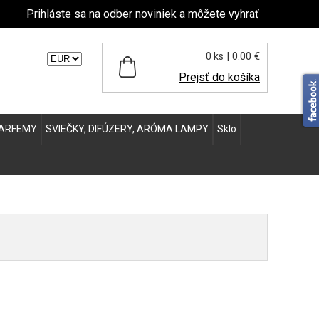
Prihláste sa na odber noviniek a môžete vyhrať
| 0.00 €
0 ks
ľte menu:
Prejsť do košíka
ARFEMY
SVIEČKY, DIFÚZERY, ARÓMA LAMPY
Sklo