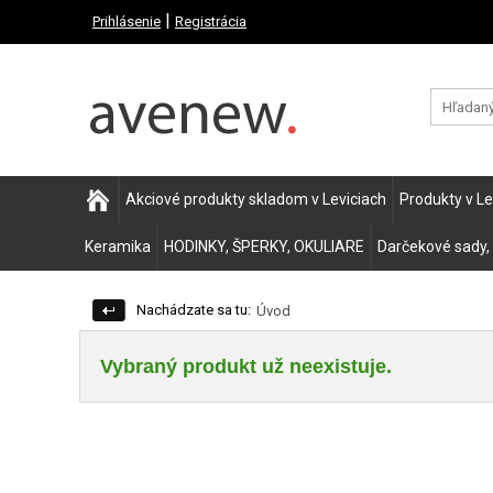
|
Prihlásenie
Registrácia
Akciové produkty skladom v Leviciach
Produkty v L
Keramika
HODINKY, ŠPERKY, OKULIARE
Darčekové sady,
Nachádzate sa tu:
Úvod
Vybraný produkt už neexistuje.