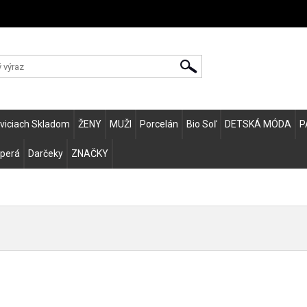
Zvo
eviciach Skladom
ŽENY
MUŽI
Porcelán
Bio Soľ
DETSKÁ MÓDA
P
 perá
Darčeky
ZNAČKY